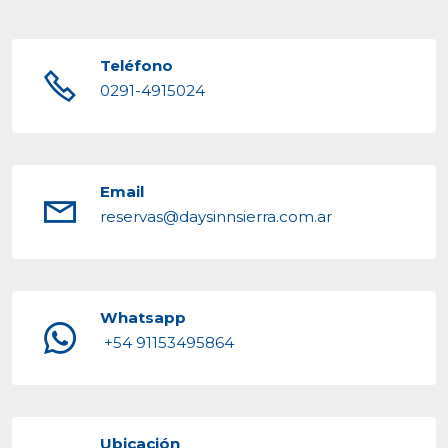
Teléfono
0291-4915024
Email
reservas@daysinnsierra.com.ar
Whatsapp
+54 91153495864
Ubicación